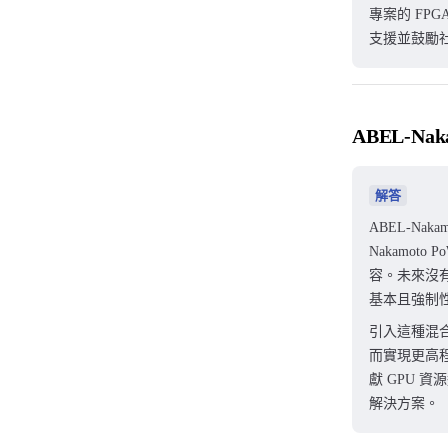
專案的 FPGA
支援並鼓勵社
ABEL-
解答
ABEL-Na
Nakamot
容。未來沒有
基本且強制
引入這種混合
而實現更高程
獻 GPU 資源
解決方案。