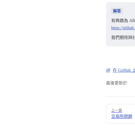
解答
有興趣為 AB
https://githu
我們期待與
在 GitHu
最後更新於:
Pager
上一頁
交易所問題