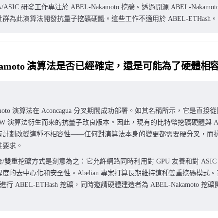
/ASIC 研發工作專注於 ABEL-Nakamoto 挖礦。透過開源 ABEL-Naka
群為此演算法開發抗量子挖礦硬體。這些工作不適用於 ABEL-ETHash。
Nakamoto 演算法是否已經確定，還是可能為了硬體
kamoto 演算法在 Aconcagua 分叉期間成功部署。如其名稱所示，它是直
o PoW 演算法衍生而來的抗量子改良版本。因此，現有的比特幣挖礦硬體與 ABEL
計劃改變這種不相容性——任何對演算法本身的變更都需要硬分叉，而抗量子性
性要求。
/雙重挖礦方式是刻意為之：它允許網路同時利用對 GPU 友善和對 ASI
度的去中心化和安全性。Abelian 專案打算長期維持這種雙重挖礦模式
進行 ABEL-ETHash 挖礦，同時邀請硬體建造者為 ABEL-Nakamoto 挖礦開發