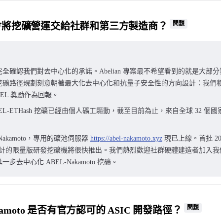
問題
會將挖礦營運交給社群和第三方製造商？
全確認我們對去中心化的承諾。Abelian 專案最不希望看到的就是大部
挖礦路徑規劃刻意朝著最大化去中心化和抗量子安全性的方向設計：我們
BEL 獎勵作為回報。
EL-ETHash 挖礦已經由個人礦工驅動，截至目前為止，來自全球 32 個國
-Nakamoto，專用的礦池伺服器
https://abel-nakamoto.xyz
現已上線。首批 20 
to 設計的限量版研發挖礦機將很快推出。我們熱烈歡迎社群硬體建造者加入
步去中心化 ABEL-Nakamoto 挖礦。
問題
akamoto 是否有官方認可的 ASIC 開發路徑？