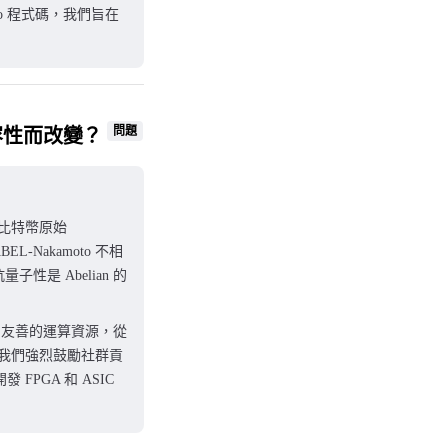
moto 程式碼，我們旨在
問題
相容性而改變？
接從比特幣原始
-Nakamoto 不相
是 Abelian 的
C 友善的運算資源，從
。我們強烈鼓勵社群貢
 FPGA 和 ASIC