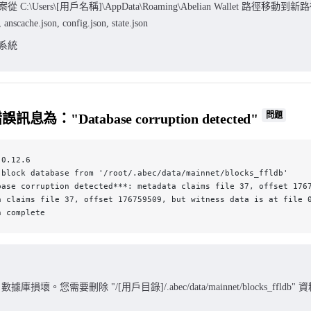
C:\Users\[用戶名稱]\AppData\Roaming\Abelian Wallet 路徑移動到新
 anscache.json, config.json, state.json
系統
問題
為："Database corruption detected"
 0.12.6
 block database from '/root/.abec/data/mainnet/blocks_ffldb'
base corruption detected***: metadata claims file 37, offset 176
a claims file 37, offset 176759509, but witness data is at file 
n complete
t 數據庫損壞。您需要刪除 "/[用戶目錄]/.abec/data/mainnet/blocks_ffl