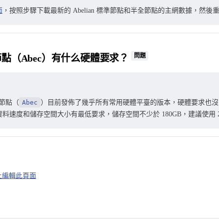
面
，按照步驟下載最新的 Abelian 標準節點和半全節點的主網數據，然後
問題
點（Abec）有什么硬體要求？
標準節點（
Abec
）目前發佈了幾乎所有常用硬體平臺的版本，硬體要求也沒
料速度和儲存空間大小有最低要求，儲存空間不少於 180GB，建議使用 2
b 上編輯此頁面