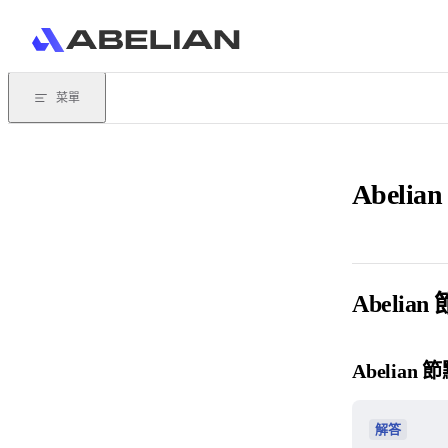
Skip to content
菜單
Abel
Abeli
Abelia
解答