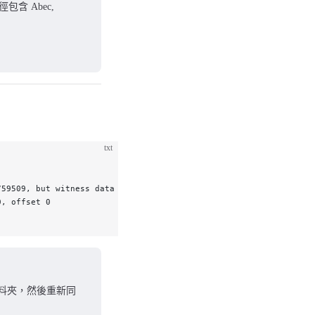
路徑包含 Abec,
txt
759509, but witness data is at file 0, offset 0
0, offset 0
db" 資料夾，然後重新同