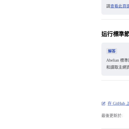
請
查看此頁
运行標準節
解答
Abelian 
和讀取主網資
在 GitHu
最後更新於: