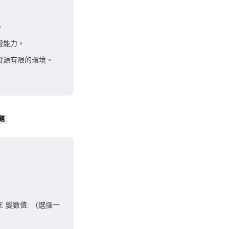
。
證能力。
資源有限的環境。
題
ME 變數值: （選擇一