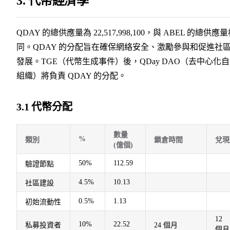
3. 代幣經濟學
QDAY 的總供應量為 22,517,998,100，與 ABEL 的總供應
同。QDAY 的分配旨在確保網絡安全、激勵參與和促進社
發展。TGE（代幣生成事件）後，QDay DAO（去中心化
組織）將負責 QDAY 的分配。
3.1 代幣分配
數量
%
類別
鎖倉時間
兌現
(億個)
50%
112.59
驗證節點
4.5%
10.13
社區建設
0.5%
1.13
初始流動性
12
10%
22.52
私募投資者
24 個月
個月