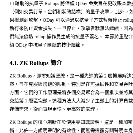
L1輔助的抗量子 Rollups 將保護 QDay 免受旨在更改賬本數
（例如交易訂單、金額和狀態結構）的量子攻擊。 此外，
果檢測到攻擊，QDay 可以通過以抗量子方式暫時停止 rollu
執行來防止資金損失。一旦停止，攻擊者就無法繼續，因為
們無法偽造 rollup 操作員生成的抗量子簽名。 本節將重點
紹 QDay 中抗量子匯總的技術細節。
4.1. ZK Rollups 簡介
ZK Rollups，即零知識匯總，是一種先進的第 2 層擴展解決
案，旨在克服區塊鏈的限制，特別是在可擴展性和交易吞吐
方面。它們的工作原理是將多個交易聚合為一個批次並將其
交給第 1 層區塊鏈。這種方法大大減少了主鏈上的計算負
存儲需求，從而實現更快、更高效的處理。
ZK Rollups 的核心創新在於使用零知識證明，這是一種加
術，允許一方證明聲明的有效性，而無需透露有關聲明本身