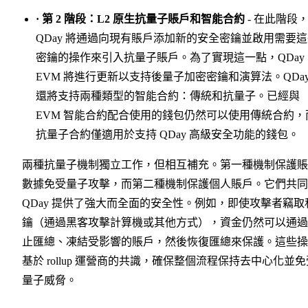
· 第 2 階段：L2 原生抗量子賬戶和智能合約
- 在此階段
QDay 將通過向現有賬戶添加新的安全密鑰並啟用需要
密鑰的操作來引入抗量子賬戶。為了實現這一點，QDay
EVM 將進行更新以支持後量子加密密鑰和演算法。QDa
還將支持兩種類型的智能合約：傳統和抗量子。已經與
EVM 智能合約配合使用的錢包仍然可以使用傳統合約，
抗量子合約僅適用於支持 QDay 高級安全功能的錢包。
兩種抗量子機制獨立工作，但相互補充。第一種機制保護賬
數據免受量子攻擊，而第二種機制保護個人賬戶。它們共同
QDay 提供了強大而全面的安全性。例如，即使攻擊者竊取
鑰（通過黑客攻擊計算機或其他方式），資金仍然可以通過
止匯總、凍結受影響的賬戶，然後恢復匯總來保護。這些操
基於 rollup 運營商的共識，確保整個流程保持去中心化並免
量子威脅。