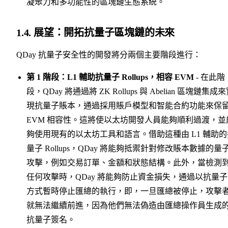
凝聚力和多功能性的區塊鏈生態系統。
1.4. 展望：開拓抗量子區塊鏈的未來
QDay 抗量子安全性的開發將分兩個主要階段進行：
第 1 階段：L1 輔助抗量子 Rollups，相容 EVM
- 在此階
段，QDay 將通過將 ZK Rollups 與 Abelian 區塊鏈集成
現抗量子賬本，通過採用賬戶模型和智能合約功能來保
EVM 相容性。這將使以太坊開發人員能夠順利過渡，並
夠使用現有的以太坊工具和語言。借助這種由 L1 輔助的
量子 Rollups，QDay 將能夠抵禦針對修改賬本數據的量
攻擊，例如交易訂單、金額和狀態結構。此外，當檢測
任何攻擊時，QDay 將能夠防止資金損失，通過以抗量
方式暫時停止匯總的執行，即，一旦匯總被停止，攻擊
就無法繼續前進，因為他們無法偽造由匯總操作員生成
抗量子簽名。