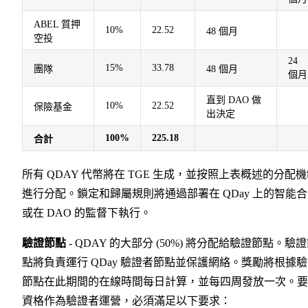
ABEL 質押
10%
22.52
48 個月
空投
24
15%
33.78
團隊
48 個月
個月
直到 DAO 做
10%
22.52
保險基金
出決定
100%
225.18
合計
所有 QDAY 代幣將在 TGE 生成，並按照上表概述的分配
進行分配。鎖定和歸屬規則將通過部署在 QDay 上的智能
或在 DAO 的監督下執行。
驗證節點
- QDAY 的大部分 (50%) 將分配給驗證節點。驗
點將負責運行 QDay 驗證者節點並保護網絡。獎勵將根據
節點在此期間的在線時間每日計算，並每四周發放一次。要
資格作為驗證者運營，必須滿足以下要求：